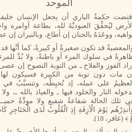
الموحد
قتضت حكمةُ الباري أن يجعل الإنسان خليفة
لأرض ليُحقِّقَ العبوديَّةَ لله، بطاعة أوامره وا
واهيه، ووعَدَهُ بالجنان إن أطاع، وبالنيران إن ع
المعصيةُ قد تكون صغيرةً أو كبيرةً، كما أنَّها قد
اهرةً في سلوك المرء أو باطنةً، ولا بُدَّ للمرء
راد الفوز والفلاح ـ من التوبة النصوح إن عصى؛ ل
ن مات دون توبة من الكبيرة فسيكون لها ال
لعظيمُ على عمله، إذ تُحبِطُه، وتتسبَّبُ في 
دخوله النار والخلود فيها ـ والعياذ بالله ـ، ولا ت
ي تلك الحالة شفاعةُ شفيع ولا مودَّةُ حميــ
أَنذِرْهُم يَوْمَ الْآزِفَةِ إِذِ الْقُلُوبُ لَدَى الْحَنَاجِرِ كَا
 ﴾ (غافر، 18).
ًا بهذه المسألة ـ المعصية وأثرها الأخرويِّ عل