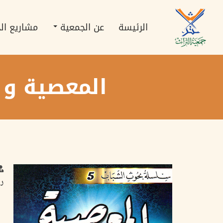
تجاوز
Main
إلى
navigation
المحتوى
الرئيسة
عن الجمعية
مشاريع ال
الرئيسي
المعصية و 
رم