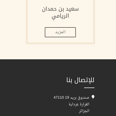
سعيد بن حمدان
الريامي
المزيد
للإتصال بنا
صندوق بريد 19 47110
القرارة غرداية
الجزائر