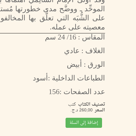
الموحِّد ـ ووضَّح مدى خطورتها مُستدلًّ
على الشُّبَه التي تعلَّق بها المخال
معصيته على عمله.
المقاس : 16/ 24 سم
الغلاف : عادي
الورق : أبيض
الطباعات الداخلية :أسود
عدد الصفحات :156
تصنيف الكتاب
كتب
السعر
إضافة إلى السلة