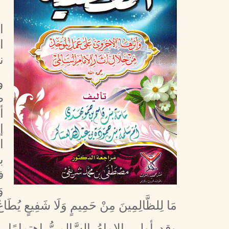
ا
ا
ن
و
ظ
أ
إ
ا
ب
ف
وَ
مَا لِلظَّالِمِينَ مِنْ حَمِيمٍ وَلَا شَفِيعٍ يُطَاعُ
وقد أولى الإمامُ السَّالِميُّ اهتمام