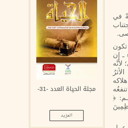
ً في
جتناب
صى.
 تكون
 ـ إن
أنَّه
أثرُ
هلاكه
مجلة الحياة العدد -31-
نفعُه
ـم: ﴿
ظِمِينَ
المزيد
ى عمل