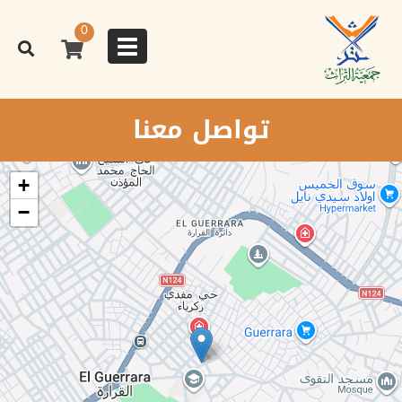
تجاوز
إلى
0
المحتوى
Toggle
الرئيسي
navigation
تواصل معنا
+
−