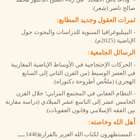
صالح ناصر (شعر).
ثمرات العقول وجديد المطابع:
-
البيبليوغرافيا السنوية للدراسات والبحوث حول
الإباضية (2025م).
الرسائل الجامعية:
-
الحركات الإحتجاجية في الأوساط الإباضية المغاربية
في العصر الوسيط (من القرن الثاني إلى السابع
الهجري) (ملخَّص أطروحة دكتوراه).
- النظام العقابي في المجتمع المزابي؛ خلال القرن
الخامس عشر إلى التاسع عشر الميلادي (دراسة مقارنة
بين الفقه الإسلامي وقانون العقوبات).
أهل الله وخاصته:
- المستظهرون لكتاب الله العزيز بالقرارة
(1446 ــــ