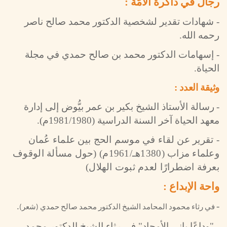
رجال في ذاكرة الأمَّة :
- شهادات تقدير لشخصية الدكتور محمد صالح ناصر
رحمه الله.
- إسهامات الدكتور محمد بن صالح حمدي في مجلة
الحياة.
وثيقة العدد :
-
رسالة الأستاذ الشيخ بكير بن عمر بيُّوض إلى إدارة
معهد الحياة آخر السنة الدراسية (1981/1980م)
.
- تقرير عن لقاء في موسم الحج بين علماء عُمان
وعلماء مزاب (1380هـ/1961م) (حول مسألة الوقوف
بعرفة اضطرارًا لعدم ثبوت الهلال)
واحة الإبداع :
.
-
في رثاء محمود المحامد الشيخ الدكتور محمد صالح حمدي (شعر)
- "وداعًا باني الأمجاد" في رثاء الشيخ الدكتور محمد