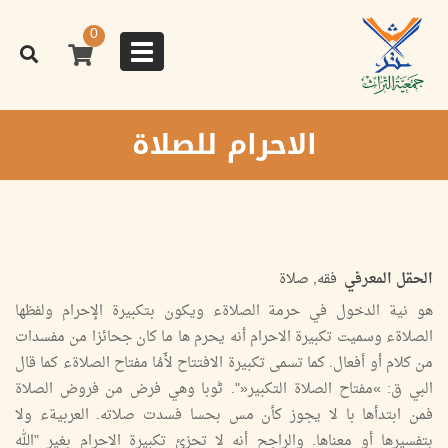
تجاوز
إلى
0
المحتوى
Toggle
الرئيسي
navigation
الاحرام للصلاة
الحقل المعرفي
فقه, صلاة
هو نية الدخول في حرمة الصلاةء ويكون بتكبيرة الإحرام ولفظها
الصلاةء وسمیت تكبيرة الاحرام أنه يحرم ھا ما کان جحائزا من مفسدات
من كلام أو أفعال. كما تسمى تكبيرة الافتتاح لأَمُا مفتاح الصلاةء كما قال
البي ق: »مفتاح الصلاة التكبير«". ٹوبا وهي فرض من فروض الصلاة
فمن ابتدأها با لا يجوز كأن مس بحسا فسدت صلاته. العربيةء ولا
بتفسيرها أو معناها. والراجح أنه لا تحزئ تكبيرة الاحرام بغير "الله