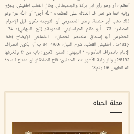
أعظم"‹ أو وهو رأي ابن بركة والجحيطالي. وقال القطب اطفيش: يجزئ
وإليه څما هو نص ف الدلالة على العظمةء "الله أجل" أو "الله عر" ونو
ذلك ذهب أبو حنيفة. ونص الحضرمي أن التوجيه يكون قبل الإحرام.
المصادر: .73 . أُبو غائم الخراسايني: المدونةء )تح. النبهاني(‹ .74 .
الحضرمي أبو إسحاق: مختصر الخصال‹ . الشماخي: الإيضاح )ط5.
›)1/481 . اطفيش القطب: شرح النيل‹ ‹4/60. 84 ب أن يكون انصراف
الإمام بانصراف المأموم« * البيهقي: السنن الكبرى: باب من ۱€ وتَحْرمُها
2/8192ر والر واية الأشهر عند الحدئين: قاح الصّلاة ُو ان مفتاح الصلاة
الم الطهون 1/6 رقم3`
مجلة الحياة