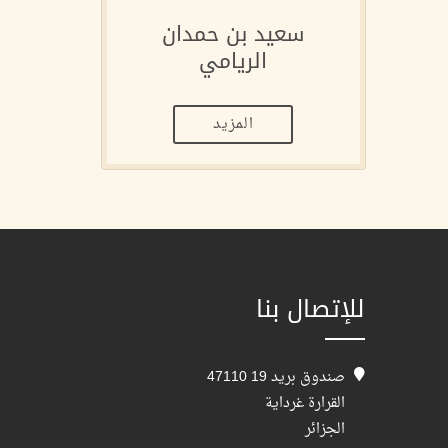
سعيد بن حمدان
الريامي
المزيد
للإتصال بنا
صندوق بريد 19 47110
القرارة غرداية
الجزائر