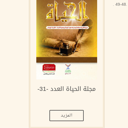
ويذهب الشمَاخي إلى أن من والى على الدين فقد حرزه وحفظه. المصادر: . الجناويي: الوضع؛ء .30 . عمرو بن جميع: مقدّمة التوحيك .48-49 .
مجلة الحياة العدد -31-
المزيد