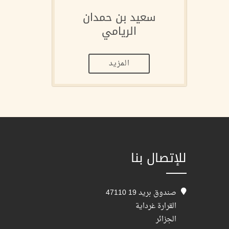
سعيد بن حمدان
الريامي
المزيد
للإتصال بنا
صندوق بريد 19 47110
القرارة غرداية
الجزائر