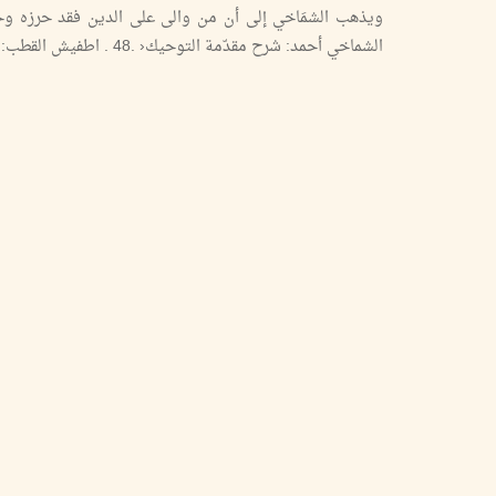
الشماخي أحمد: شرح مقدّمة التوحيك‹ .48 . اطفيش القطب: شرح عقيدة التوحيكء .190-192 . الخليلي أحمد: شرح غاية المراتء