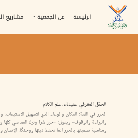
تجاوز
Main
إلى
navigation
المحتوى
الرئيسة
عن الجمعية
مشاريع ال
الرئيسي
الحقل المعرفي
عقيدةء, علم الكلام
الحرز في اللغة: المكان والوعاء الذي لتسهيل الاستيعاب؛ و
والبراءة والوقوف« ويقول: »حرز شرا وترك المعاصي كلها و
ومناسبة تسميتها بالحرز انما تحفظ دینها ووحدگا. الإنسان وا